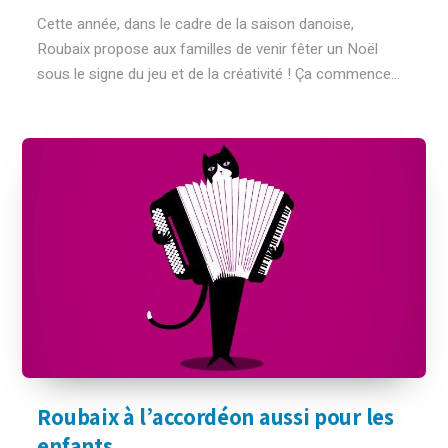
Cette année, dans le cadre de la saison danoise,
Roubaix propose aux familles de venir fêter un Noël
sous le signe du jeu et de la créativité ! Ça commence...
Roubaix à l’accordéon aussi pour les
enfants