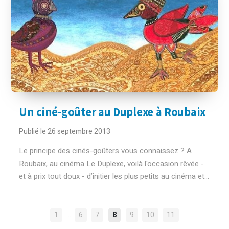
Un ciné-goûter au Duplexe à Roubaix
Publié le 26 septembre 2013
Le principe des cinés-goûters vous connaissez ? A
Roubaix, au cinéma Le Duplexe, voilà l'occasion rêvée -
et à prix tout doux - d’initier les plus petits au cinéma et...
NAVIGATION
…
1
6
7
8
9
10
11