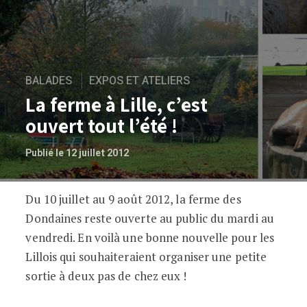
BALADES
EXPOS ET ATELIERS
La ferme à Lille, c’est
ouvert tout l’été !
Publié le 12 juillet 2012
Du 10 juillet au 9 août 2012, la ferme des
La ferme à Lille, c’est ouvert tout l’été !
Dondaines reste ouverte au public du mardi au
vendredi. En voilà une bonne nouvelle pour les
Lillois qui souhaiteraient organiser une petite
sortie à deux pas de chez eux !