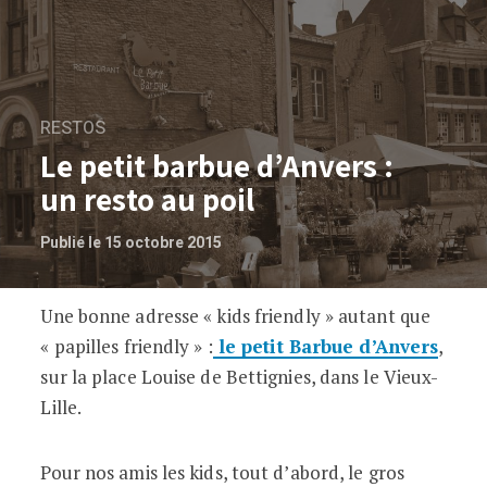
RESTOS
Le petit barbue d’Anvers :
un resto au poil
Publié le 15 octobre 2015
Une bonne adresse « kids friendly » autant que
Le petit barbue d’Anvers : un resto au p
« papilles friendly » :
le petit Barbue d’Anvers
,
sur la place Louise de Bettignies, dans le Vieux-
Lille.
Pour nos amis les kids, tout d’abord, le gros