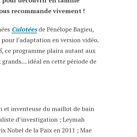
n pour découvrir en famille
s
vous recommande vivement !
inées
Culotées
de Pénélope Bagieu,
 pour l’adaptation en version vidéo.
5
, ce programme plaira autant aux
ux grands… idéal en cette période de
 et inventeuse du maillot de bain
aliste d’investigation ; Leymah
rix Nobel de la Paix en 2011 ; Mae