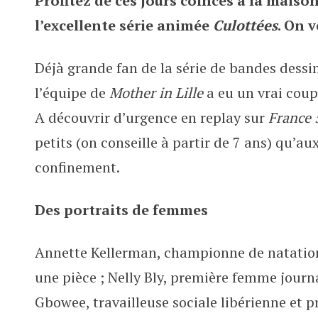
Profitez de ces jours coincés à la maiso
Mother in Lille aime les Culottée
l’excellente série animée
Culottées
. On 
Déjà grande fan de la série de bandes dess
l’équipe de
Mother in Lille
a eu un vrai coup
A découvrir d’urgence en replay sur
France 
petits (on conseille à partir de 7 ans) qu’a
confinement.
Des portraits de femmes
Annette Kellerman, championne de natation
une pièce ; Nelly Bly, première femme journ
Gbowee, travailleuse sociale libérienne et p