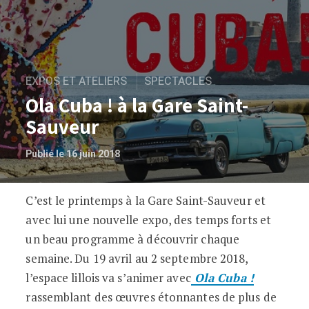
EXPOS ET ATELIERS
SPECTACLES
Ola Cuba ! à la Gare Saint-
Sauveur
Publié le 16 juin 2018
C’est le printemps à la Gare Saint-Sauveur et
Ola Cuba ! à la Gare Saint-Sauveur
avec lui une nouvelle expo, des temps forts et
un beau programme à découvrir chaque
semaine. Du 19 avril au 2 septembre 2018,
l’espace lillois va s’animer avec
Ola Cuba !
rassemblant des œuvres étonnantes de plus de