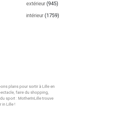
extérieur
(945)
intérieur
(1759)
ons plans pour sortir à Lille en
pectacle, faire du shopping,
du sport : MotherInLille trouve
n Lille !