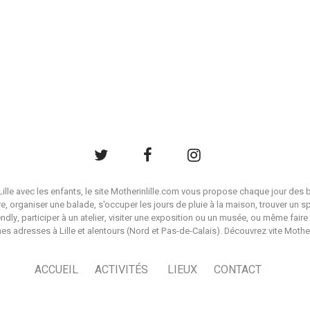
à Lille avec les enfants, le site Motherinlille.com vous propose chaque jour des b
ire, organiser une balade, s'occuper les jours de pluie à la maison, trouver un s
endly, participer à un atelier, visiter une exposition ou un musée, ou même faire 
es adresses à Lille et alentours (Nord et Pas-de-Calais). Découvrez vite Mother i
ACCUEIL
ACTIVITÉS
LIEUX
CONTACT