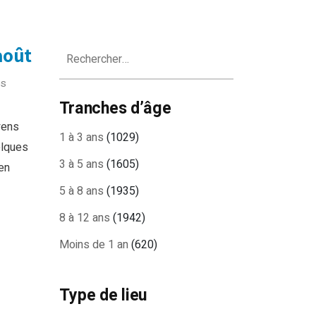
Rechercher :
 août
es
Tranches d’âge
yens
1 à 3 ans
(1029)
elques
3 à 5 ans
(1605)
en
5 à 8 ans
(1935)
8 à 12 ans
(1942)
Moins de 1 an
(620)
Type de lieu