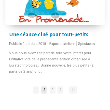
Une séance ciné pour tout-petits
Publié le 1 octobre 2015
Expos et ateliers
Spectacles
Vous nous aviez fait part de tout votre intérêt pour
l'initiative lors de la précédente édition organisée à
Euratechnologies... Bonne nouvelle, les plus petits (à
partir de 2 ans) ont...
NAVIGATION
…
1
2
3
4
11
DES
ARTICLES
Rechercher :