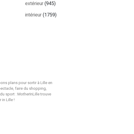
extérieur
(945)
intérieur
(1759)
ons plans pour sortir à Lille en
pectacle, faire du shopping,
du sport : MotherInLille trouve
n Lille !