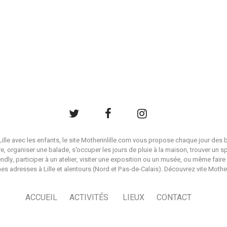
à Lille avec les enfants, le site Motherinlille.com vous propose chaque jour des b
ire, organiser une balade, s'occuper les jours de pluie à la maison, trouver un s
endly, participer à un atelier, visiter une exposition ou un musée, ou même faire 
es adresses à Lille et alentours (Nord et Pas-de-Calais). Découvrez vite Mother i
ACCUEIL
ACTIVITÉS
LIEUX
CONTACT