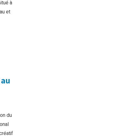
itué à
au et
 au
ion du
onal
réatif