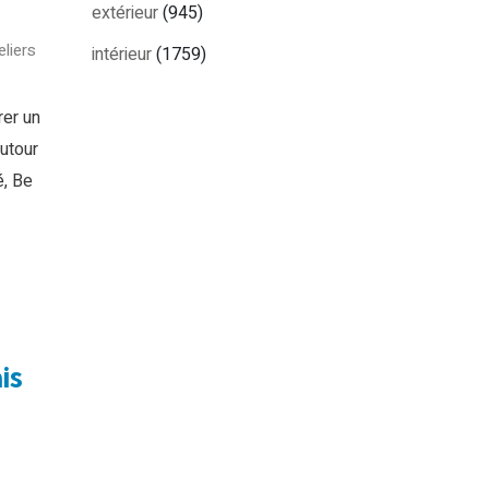
extérieur
(945)
eliers
intérieur
(1759)
rer un
utour
é, Be
is