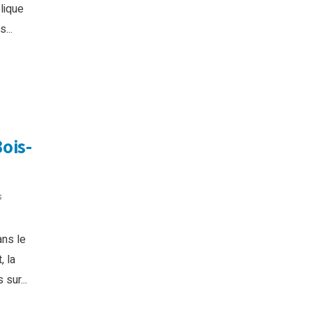
olique
...
ois-
s
ans le
, la
sur...