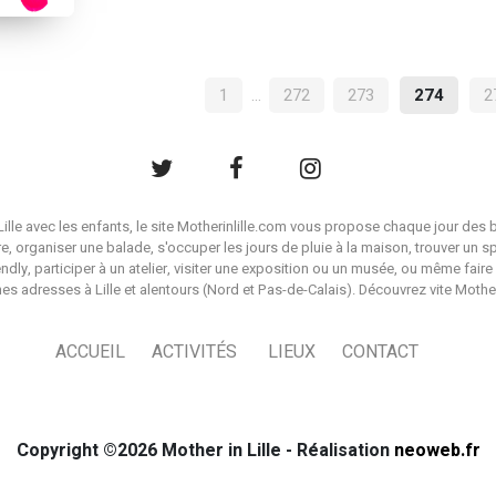
NAVIGATION
1
…
272
273
274
2
DES
ARTICLES
à Lille avec les enfants, le site Motherinlille.com vous propose chaque jour des b
ire, organiser une balade, s'occuper les jours de pluie à la maison, trouver un s
endly, participer à un atelier, visiter une exposition ou un musée, ou même faire 
es adresses à Lille et alentours (Nord et Pas-de-Calais). Découvrez vite Mother i
ACCUEIL
ACTIVITÉS
LIEUX
CONTACT
Copyright ©2026 Mother in Lille - Réalisation
neoweb.fr