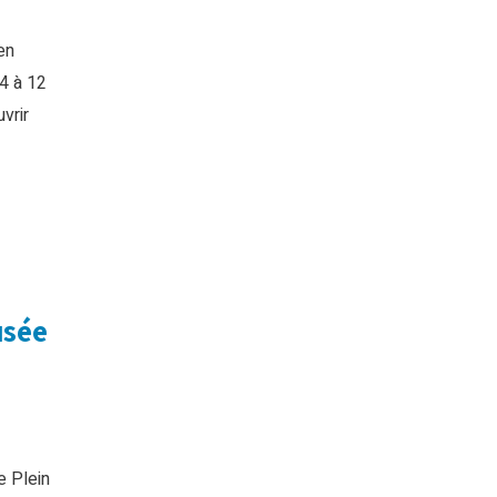
en
4 à 12
vrir
usée
e Plein