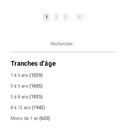
NAVIGATION
…
1
2
3
41
DES
ARTICLES
Rechercher :
Tranches d’âge
1 à 3 ans
(1029)
3 à 5 ans
(1605)
5 à 8 ans
(1935)
8 à 12 ans
(1942)
Moins de 1 an
(620)