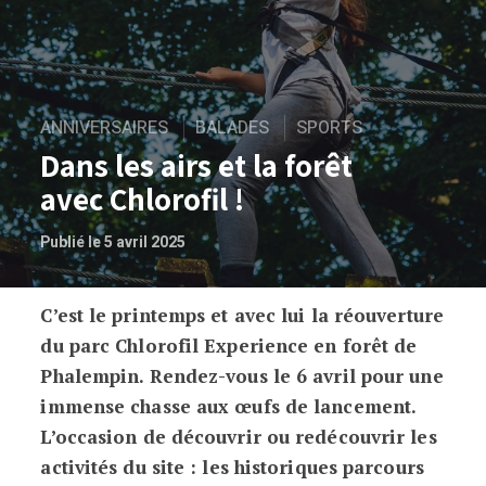
ANNIVERSAIRES
BALADES
SPORTS
Dans les airs et la forêt
avec Chlorofil !
Publié le 5 avril 2025
C’est le printemps et avec lui la réouverture
Dans les airs et la forêt avec Chlorofil !
du parc Chlorofil Experience en forêt de
Phalempin. Rendez-vous le 6 avril pour une
immense chasse aux œufs de lancement.
L’occasion de découvrir ou redécouvrir les
activités du site : les historiques parcours