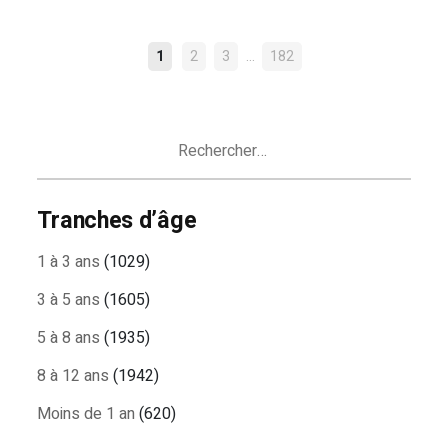
NAVIGATION
…
1
2
3
182
DES
ARTICLES
Rechercher :
Tranches d’âge
1 à 3 ans
(1029)
3 à 5 ans
(1605)
5 à 8 ans
(1935)
8 à 12 ans
(1942)
Moins de 1 an
(620)