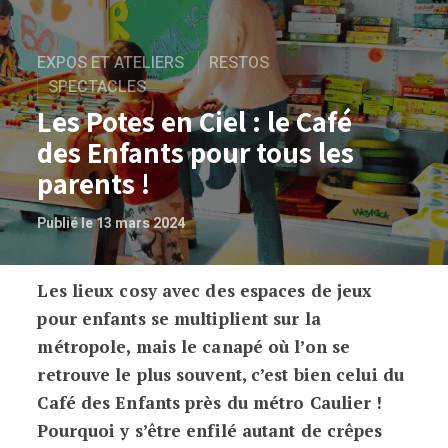
EXPOS ET ATELIERS
RESTOS
SPECTACLES
Les Potes en Ciel : le Café
des Enfants pour tous les
parents !
Publié le 13 mars 2024
Les lieux cosy avec des espaces de jeux
Les Potes en Ciel : le Café des Enfants p
pour enfants se multiplient sur la
métropole, mais le canapé où l’on se
retrouve le plus souvent, c’est bien celui du
Café des Enfants près du métro Caulier !
Pourquoi y s’être enfilé autant de crêpes