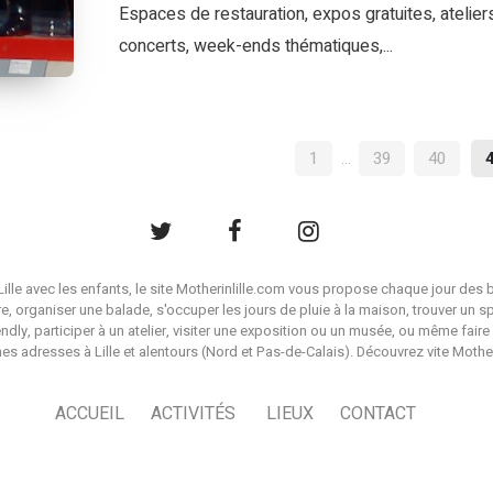
Espaces de restauration, expos gratuites, ateliers
concerts, week-ends thématiques,...
NAVIGATION
1
…
39
40
DES
ARTICLES
à Lille avec les enfants, le site Motherinlille.com vous propose chaque jour des b
ire, organiser une balade, s'occuper les jours de pluie à la maison, trouver un s
endly, participer à un atelier, visiter une exposition ou un musée, ou même faire 
es adresses à Lille et alentours (Nord et Pas-de-Calais). Découvrez vite Mother i
ACCUEIL
ACTIVITÉS
LIEUX
CONTACT