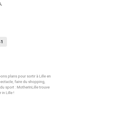
,
41
ons plans pour sortir à Lille en
pectacle, faire du shopping,
du sport : MotherInLille trouve
n Lille !