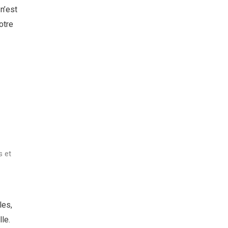
 n’est
otre
 et
les,
le.