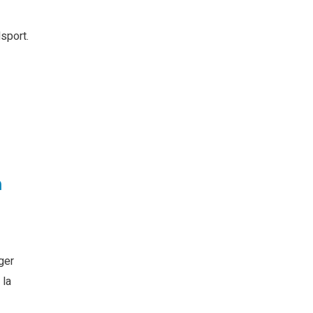
sport.
à
ger
 la