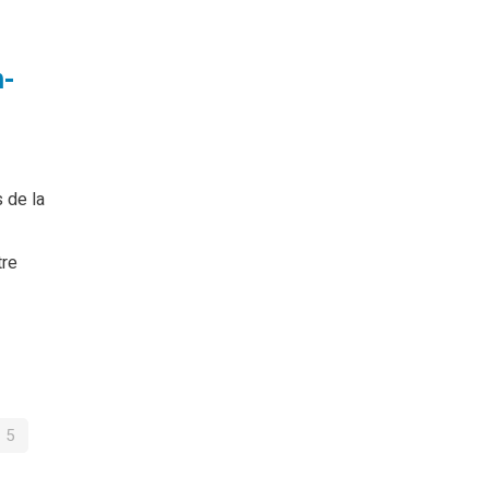
m-
 de la
tre
5