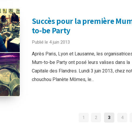
Succès pour la première Mu
to-be Party
Publié le 4 juin 2013
Après Paris, Lyon et Lausanne, les organisatrices
Mum-to-be Party ont posé leurs valises dans la
Capitale des Flandres. Lundi 3 juin 2013, chez no
chouchou Planète Mômes, le...
NAVIGATION
1
2
3
4
DES