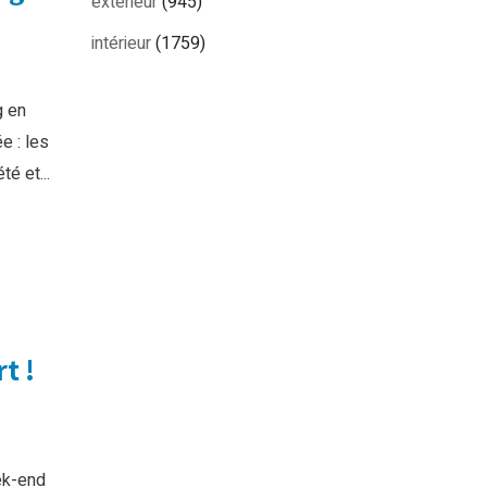
extérieur
(945)
intérieur
(1759)
g en
e : les
té et...
t !
ek-end