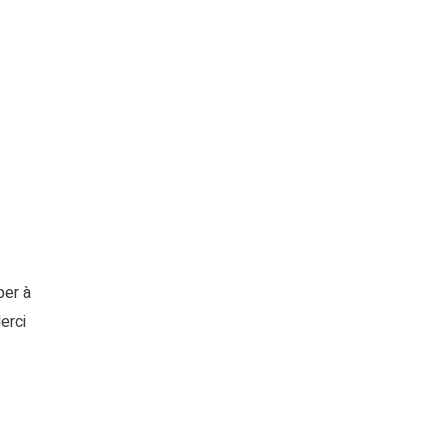
per à
erci