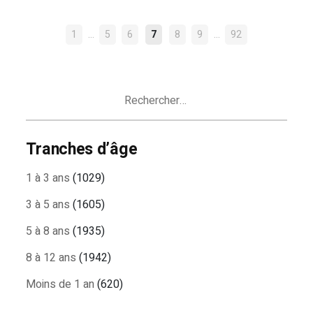
NAVIGATION
…
…
1
5
6
7
8
9
92
DES
ARTICLES
Rechercher :
Tranches d’âge
1 à 3 ans
(1029)
3 à 5 ans
(1605)
5 à 8 ans
(1935)
8 à 12 ans
(1942)
Moins de 1 an
(620)