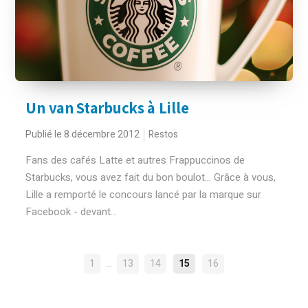
Un van Starbucks à Lille
Publié le 8 décembre 2012
Restos
Fans des cafés Latte et autres Frappuccinos de
Starbucks, vous avez fait du bon boulot... Grâce à vous,
Lille a remporté le concours lancé par la marque sur
Facebook - devant...
NAVIGATION
…
1
13
14
15
16
DES