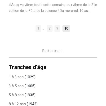
d'Ascq va vibrer toute cette semaine au rythme de la 21e
édition de la Fête de la science ! Du mercredi 10 au...
NAVIGATION
…
1
8
9
10
DES
ARTICLES
Rechercher :
Tranches d’âge
1 à 3 ans
(1029)
3 à 5 ans
(1605)
5 à 8 ans
(1935)
8 à 12 ans
(1942)