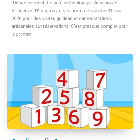
[Déconfinement] Le parc archéologique Asnapio de
Villeneuve d'Ascq rouvre ses portes dimanche 31 mai
2020 pour des visites guidées et démonstrations
artisanales sur réservations. C'est presque complet pour
le premier...