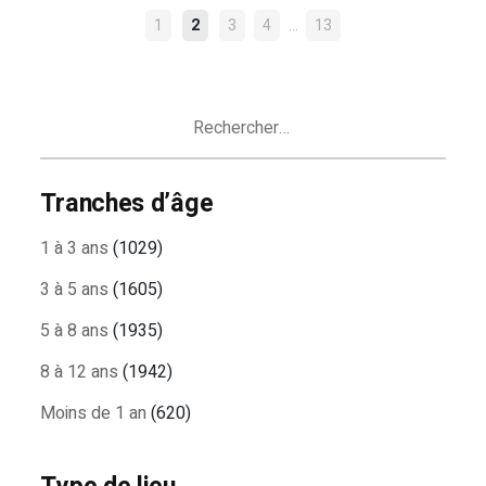
NAVIGATION
…
1
2
3
4
13
DES
ARTICLES
Rechercher :
Tranches d’âge
1 à 3 ans
(1029)
3 à 5 ans
(1605)
5 à 8 ans
(1935)
8 à 12 ans
(1942)
Moins de 1 an
(620)