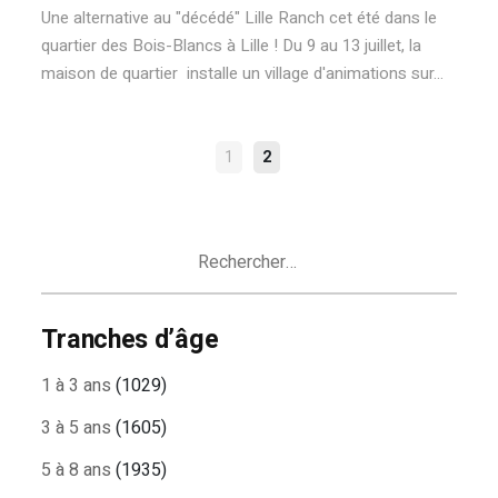
Une alternative au "décédé" Lille Ranch cet été dans le
quartier des Bois-Blancs à Lille ! Du 9 au 13 juillet, la
maison de quartier installe un village d'animations sur...
NAVIGATION
1
2
DES
ARTICLES
Rechercher :
Tranches d’âge
1 à 3 ans
(1029)
3 à 5 ans
(1605)
5 à 8 ans
(1935)