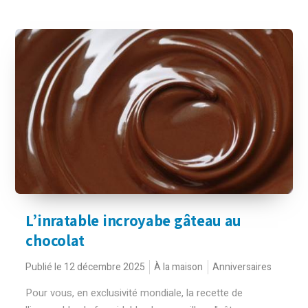
L’inratable incroyabe gâteau au
chocolat
Publié le 12 décembre 2025
À la maison
Anniversaires
Pour vous, en exclusivité mondiale, la recette de