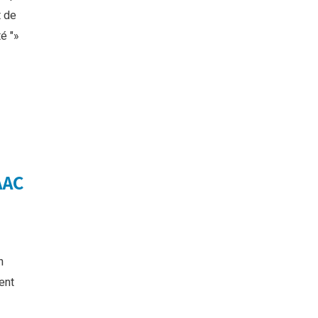
t de
té "»
AAC
n
ent