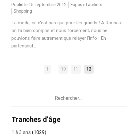
Publié le 15 septembre 2012
Expos et ateliers
Shopping
La mode, ce n'est pas que pour les grands ! A Roubaix
on l'a bien compris et nous forcément, nous ne
pouvions faire autrement que relayer l'info ! En
partenariat...
NAVIGATION
…
1
10
11
12
DES
ARTICLES
Rechercher :
Tranches d’âge
1 à 3 ans
(1029)