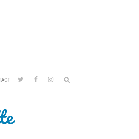
TACT
te