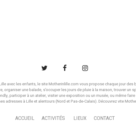
à Lille avec les enfants, le site Motherinlille.com vous propose chaque jour des b
ire, organiser une balade, s'occuper les jours de pluie à la maison, trouver un s
endly, participer à un atelier, visiter une exposition ou un musée, ou même faire 
es adresses à Lille et alentours (Nord et Pas-de-Calais). Découvrez vite Mother i
ACCUEIL
ACTIVITÉS
LIEUX
CONTACT