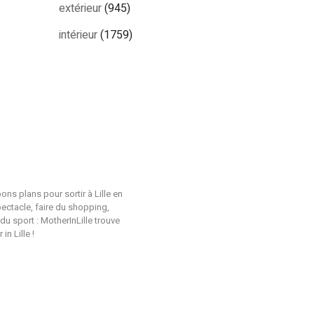
extérieur
(945)
intérieur
(1759)
ons plans pour sortir à Lille en
pectacle, faire du shopping,
du sport : MotherInLille trouve
n Lille !