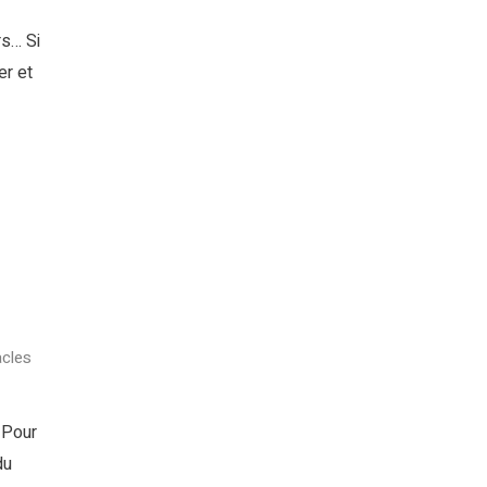
rs… Si
er et
cles
? Pour
du