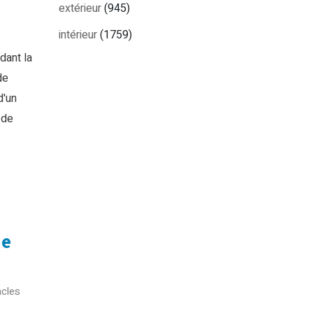
extérieur
(945)
intérieur
(1759)
dant la
de
d'un
 de
ne
cles