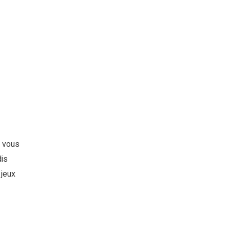
a vous
dis
 jeux