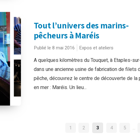
Tout l’univers des marins-
pêcheurs à Maréis
Publié le 8 mai 2016
Expos et ateliers
A quelques kilomètres du Touquet, à Etaples-sur
dans une ancienne usine de fabrication de filets 
pêche, découvrez le centre de découverte de la
en mer : Maréis. Un lieu...
NAVIGATION
1
2
3
4
5
…
DES