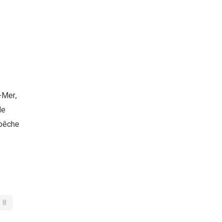
-Mer,
de
 pêche
8