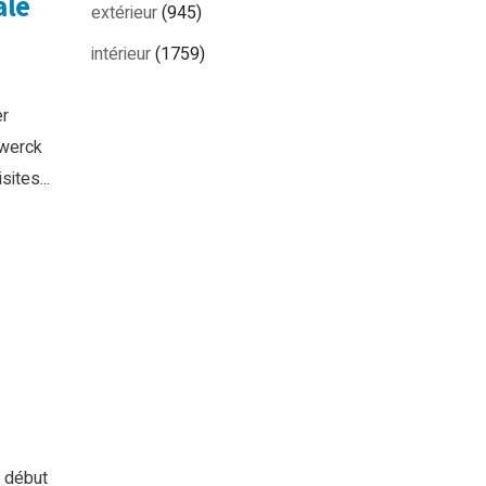
ale
extérieur
(945)
intérieur
(1759)
er
nwerck
ites...
e début