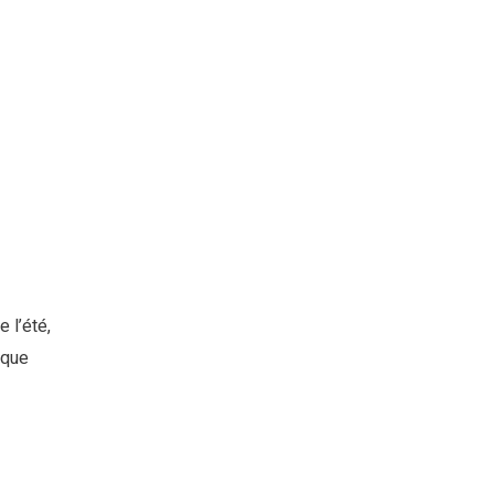
 l’été,
ique