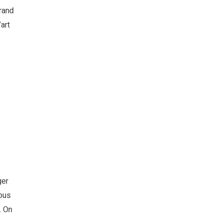
rand
’art
s
ger
vous
. On