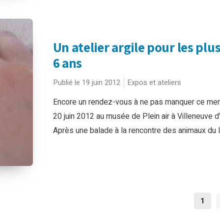
Un atelier argile pour les plu
6 ans
Publié le 19 juin 2012
Expos et ateliers
Encore un rendez-vous à ne pas manquer ce mer
20 juin 2012 au musée de Plein air à Villeneuve d
Après une balade à la rencontre des animaux du li
NAV
1
DES