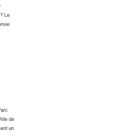
r
 ? Le
onvie
Parc
ille de
sent un