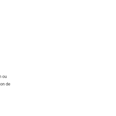
s
n ou
ion de