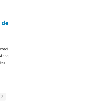
s de
credi
'Ascq.
eu...
IGATION
2