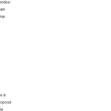
rendez-
ain
mai
ne à
proposé
le