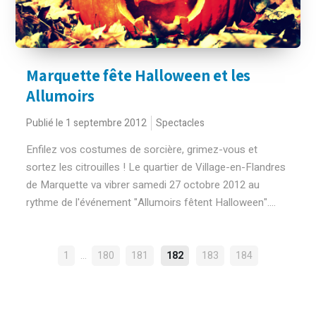
Marquette fête Halloween et les
Allumoirs
Publié le 1 septembre 2012
Spectacles
Enfilez vos costumes de sorcière, grimez-vous et
sortez les citrouilles ! Le quartier de Village-en-Flandres
de Marquette va vibrer samedi 27 octobre 2012 au
rythme de l'événement "Allumoirs fêtent Halloween"....
NAVIGATION
…
1
180
181
182
183
184
DES
ARTICLES
Rechercher :