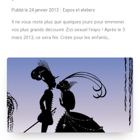
Publié le 24 janvier 2013
Expos et ateliers
Il ne vous reste plus que quelques jours pour emmener
vos plus grands découvrir Zizi sexuel l’expo ! Après le 3
mars 2013, ce sera fini. Créée pour les enfants,...