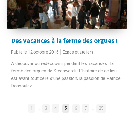
Des vacances à la ferme des orgues !
Publié le 12 octobre 2016
Expos et ateliers
A découvrir ou redécouvrir pendant les vacances : la
ferme des orgues de Steenwerck. L’histoire de ce lieu
est avant tout celle d’une passion, la passion de Patrice
Desnoulez -...
NAVIGATION
…
…
1
3
4
5
6
7
25
DES
ARTICLES
Rechercher :