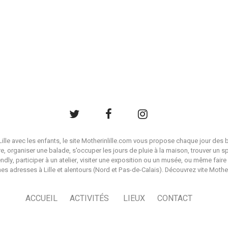
à Lille avec les enfants, le site Motherinlille.com vous propose chaque jour des b
ire, organiser une balade, s'occuper les jours de pluie à la maison, trouver un s
endly, participer à un atelier, visiter une exposition ou un musée, ou même faire 
es adresses à Lille et alentours (Nord et Pas-de-Calais). Découvrez vite Mother i
ACCUEIL
ACTIVITÉS
LIEUX
CONTACT