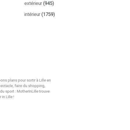
extérieur
(945)
intérieur
(1759)
ons plans pour sortir à Lille en
pectacle, faire du shopping,
du sport : MotherInLille trouve
n Lille !