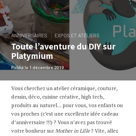
ANNIVERSAIRES
EXPOS ET ATELIERS
Toute l’aventure du DIY sur
Platymium
Publié le 1 décembre 2019
Vous cherchez un atelier céramique, couture,
Toute l’aventure du DIY sur Platymium
dessin, déco, cuisine créative, high tech,
produits au naturel… pour vous, vos enfants ou
vos proches (c’est une excellente idée cadeau
d’anniversaire !!!) ? Vous n’avez pas trouvé
votre bonheur sur
Mother in Lille
? Vite, allez