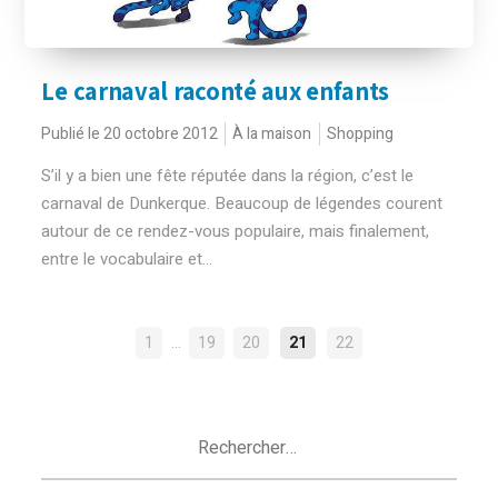
Le carnaval raconté aux enfants
Publié le 20 octobre 2012
À la maison
Shopping
S’il y a bien une fête réputée dans la région, c’est le
carnaval de Dunkerque. Beaucoup de légendes courent
autour de ce rendez-vous populaire, mais finalement,
entre le vocabulaire et...
NAVIGATION
…
1
19
20
21
22
DES
ARTICLES
Rechercher :