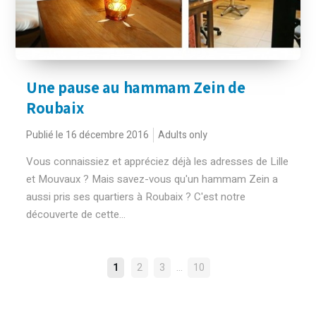
Une pause au hammam Zein de
Roubaix
Publié le 16 décembre 2016
Adults only
Vous connaissiez et appréciez déjà les adresses de Lille
et Mouvaux ? Mais savez-vous qu'un hammam Zein a
aussi pris ses quartiers à Roubaix ? C'est notre
découverte de cette...
NAVIGATION
…
1
2
3
10
DES