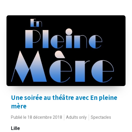
Une soirée au théâtre avec En pleine
mère
Publié le 18 décembre 2018
Adults only
Spectacles
Lille