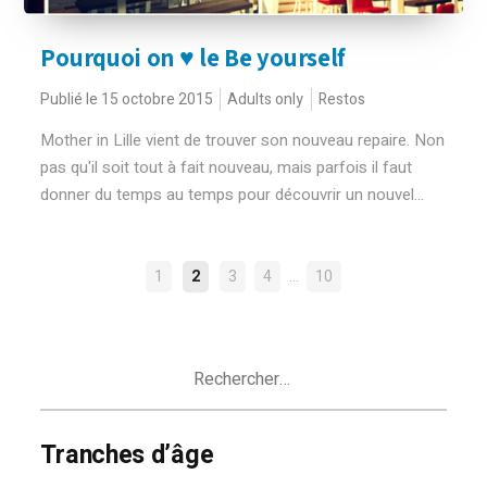
Pourquoi on ♥ le Be yourself
Publié le 15 octobre 2015
Adults only
Restos
Mother in Lille vient de trouver son nouveau repaire. Non
pas qu'il soit tout à fait nouveau, mais parfois il faut
donner du temps au temps pour découvrir un nouvel...
NAVIGATION
…
1
2
3
4
10
DES
ARTICLES
Rechercher :
Tranches d’âge