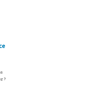
ce
as
ez ?