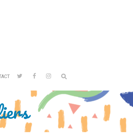
TACT
liers