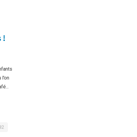
 !
nfants
 l'on
fé...
82