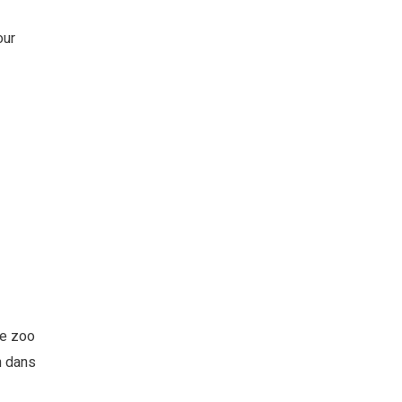
our
le zoo
h dans