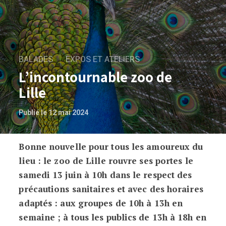
BALADES
EXPOS ET ATELIERS
L’incontournable zoo de
Lille
Publié le 12 mai 2024
Bonne nouvelle pour tous les amoureux du
L’incontournable zoo de Lille
lieu : le zoo de Lille rouvre ses portes le
samedi 13 juin à 10h dans le respect des
précautions sanitaires et avec des horaires
adaptés : aux groupes de 10h à 13h en
semaine ; à tous les publics de 13h à 18h en