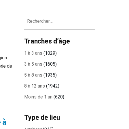
Rechercher :
Tranches d’âge
1 à 3 ans
(1029)
gion
3 à 5 ans
(1605)
erie de
5 à 8 ans
(1935)
8 à 12 ans
(1942)
Moins de 1 an
(620)
Type de lieu
 à