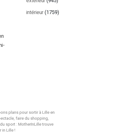
extérieur
(945)
intérieur
(1759)
en
ni-
ons plans pour sortir à Lille en
pectacle, faire du shopping,
du sport : MotherInLille trouve
n Lille !