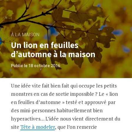
À LA MAISON
Un lion en feuilles
d’automne à la maison
Publié le 18 octobre 2016
Une idée vite fait bien fait qui occupe les petits
Un lion en feuilles d’automne à la mais
monstres en cas de sortie impossible ? Le « lion
en feuilles d’automne » testé et approuvé par
des mini-personnes habituellement bien
hyperactives… L’idée nous vient directement du
site
Tête à modeler
, que l’on remercie