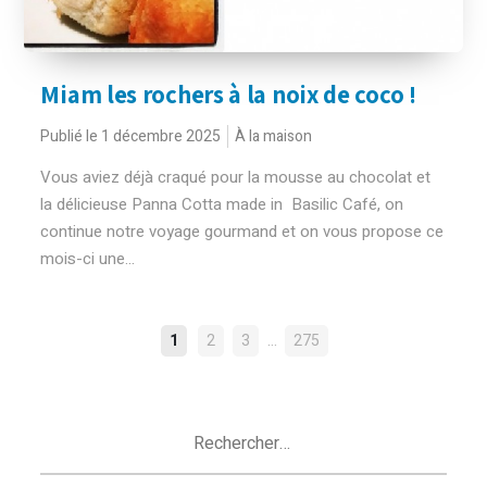
Miam les rochers à la noix de coco !
Publié le 1 décembre 2025
À la maison
Vous aviez déjà craqué pour la mousse au chocolat et
la délicieuse Panna Cotta made in Basilic Café, on
continue notre voyage gourmand et on vous propose ce
mois-ci une...
NAVIGATION
…
1
2
3
275
DES
ARTICLES
Rechercher :