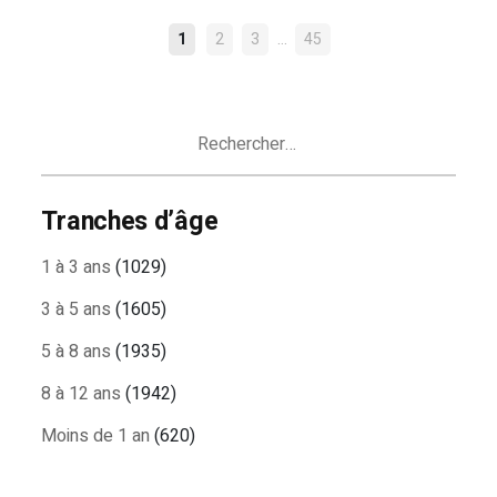
NAVIGATION
…
1
2
3
45
DES
ARTICLES
Rechercher :
Tranches d’âge
1 à 3 ans
(1029)
3 à 5 ans
(1605)
5 à 8 ans
(1935)
8 à 12 ans
(1942)
Moins de 1 an
(620)