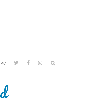
TACT
ed