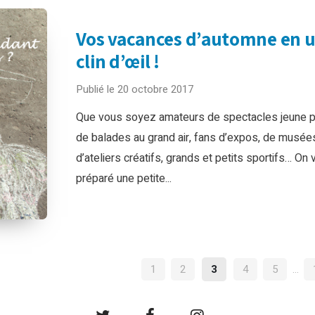
Vos vacances d’automne en 
clin d’œil !
Publié le 20 octobre 2017
Que vous soyez amateurs de spectacles jeune pu
de balades au grand air, fans d’expos, de musée
d’ateliers créatifs, grands et petits sportifs… On 
préparé une petite...
NAVIGATION
1
2
3
4
5
…
DES