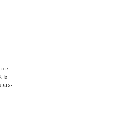
s de
, le
é au 2-