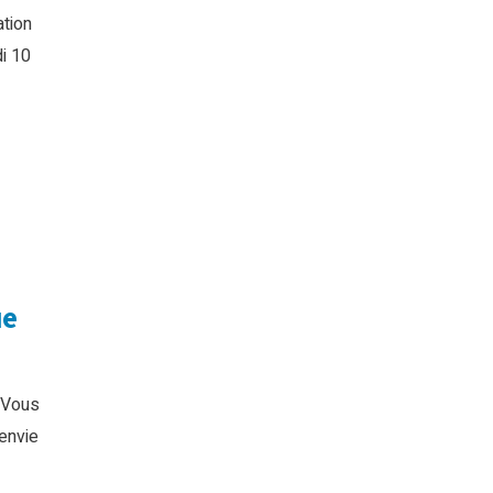
ation
i 10
ue
 Vous
envie