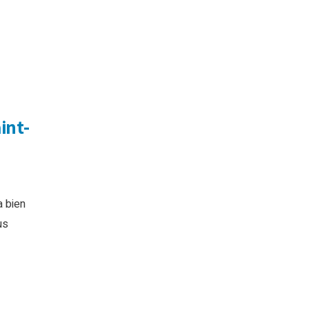
int-
a bien
us