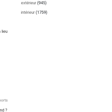
extérieur
(945)
intérieur
(1759)
 lieu
ports
end ?