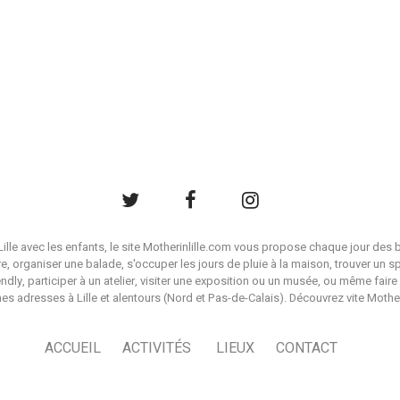
à Lille avec les enfants, le site Motherinlille.com vous propose chaque jour des b
ire, organiser une balade, s'occuper les jours de pluie à la maison, trouver un s
endly, participer à un atelier, visiter une exposition ou un musée, ou même faire 
es adresses à Lille et alentours (Nord et Pas-de-Calais). Découvrez vite Mother i
ACCUEIL
ACTIVITÉS
LIEUX
CONTACT