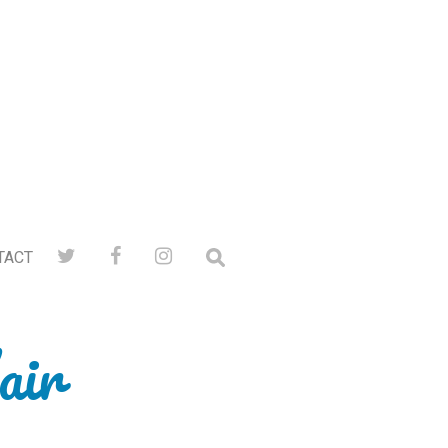
TACT
air