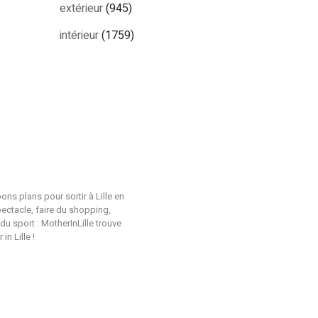
extérieur
(945)
intérieur
(1759)
ons plans pour sortir à Lille en
pectacle, faire du shopping,
du sport : MotherInLille trouve
n Lille !