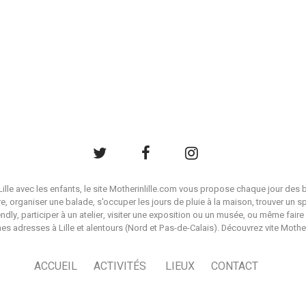
à Lille avec les enfants, le site Motherinlille.com vous propose chaque jour des b
ire, organiser une balade, s'occuper les jours de pluie à la maison, trouver un s
endly, participer à un atelier, visiter une exposition ou un musée, ou même faire 
es adresses à Lille et alentours (Nord et Pas-de-Calais). Découvrez vite Mother i
ACCUEIL
ACTIVITÉS
LIEUX
CONTACT