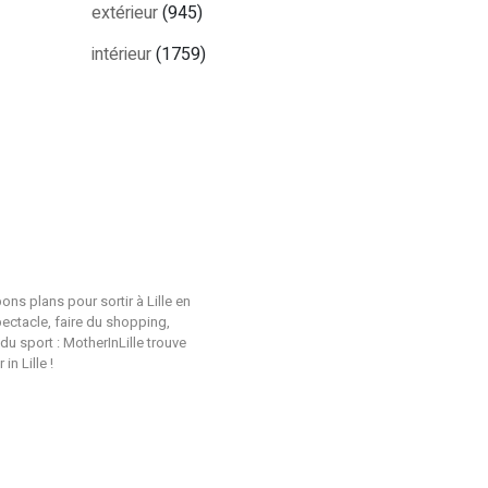
extérieur
(945)
intérieur
(1759)
ons plans pour sortir à Lille en
pectacle, faire du shopping,
du sport : MotherInLille trouve
n Lille !