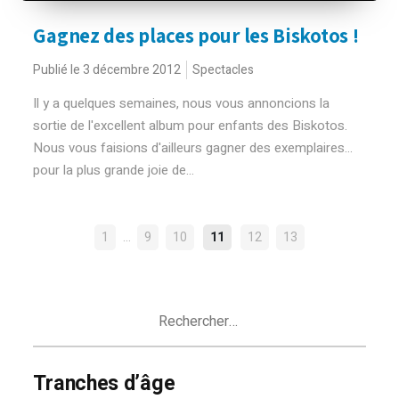
Gagnez des places pour les Biskotos !
Publié le 3 décembre 2012
Spectacles
Il y a quelques semaines, nous vous annoncions la
sortie de l'excellent album pour enfants des Biskotos.
Nous vous faisions d'ailleurs gagner des exemplaires...
pour la plus grande joie de...
NAVIGATION
…
1
9
10
11
12
13
DES
ARTICLES
Rechercher :
Tranches d’âge