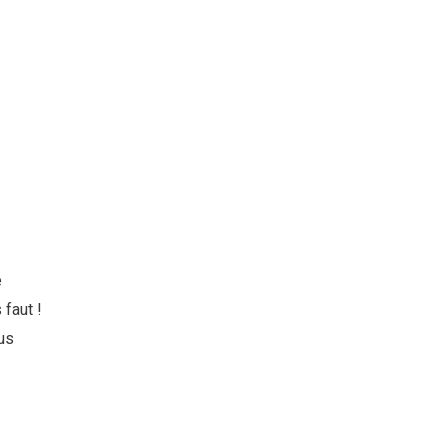
e
 faut !
us