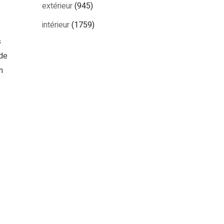
extérieur
(945)
intérieur
(1759)
s
 de
n