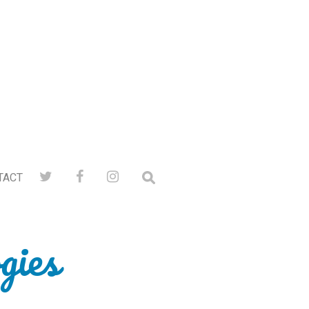
TACT
gies