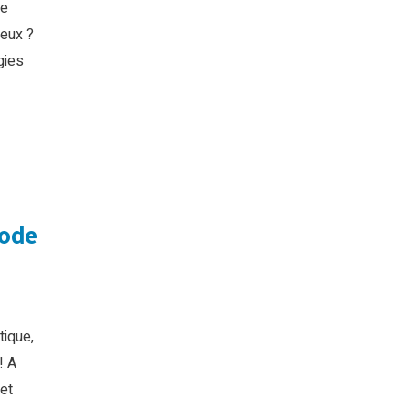
de
ieux ?
gies
Code
tique,
! A
 et