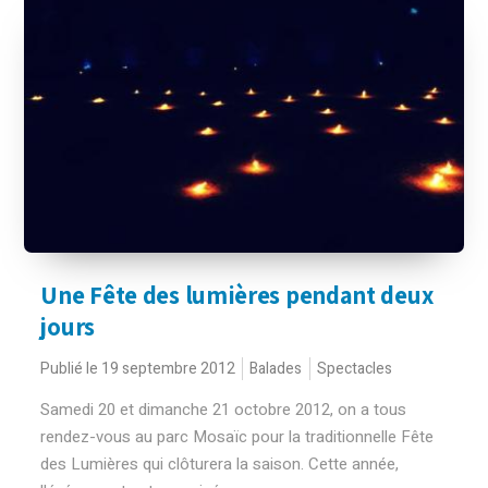
Une Fête des lumières pendant deux
jours
Publié le 19 septembre 2012
Balades
Spectacles
Samedi 20 et dimanche 21 octobre 2012, on a tous
rendez-vous au parc Mosaïc pour la traditionnelle Fête
des Lumières qui clôturera la saison. Cette année,